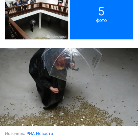
5
фото
Источник:
РИА Новости