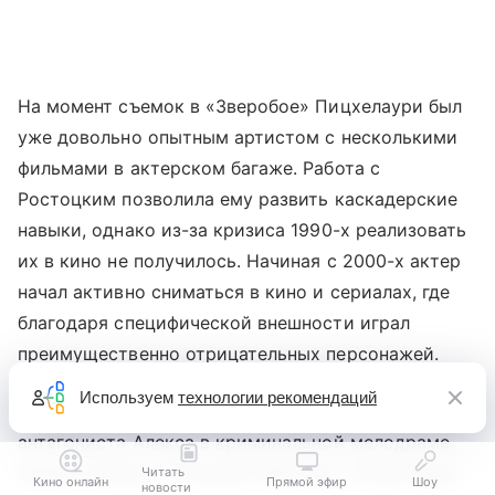
На момент съемок в «Зверобое» Пицхелаури был
уже довольно опытным артистом с несколькими
фильмами в актерском багаже. Работа с
Ростоцким позволила ему развить каскадерские
навыки, однако из-за кризиса 1990-х реализовать
их в кино не получилось. Начиная с 2000-х актер
начал активно сниматься в кино и сериалах, где
благодаря специфической внешности играл
преимущественно отрицательных персонажей.
Используем
технологии рекомендаций
Широкую известность ему принесла роль
антагониста Алекса в криминальной мелодраме
Антона Сиверса «Поцелуй бабочки». Пицхелаури
Читать
Кино онлайн
Прямой эфир
Шоу
новости