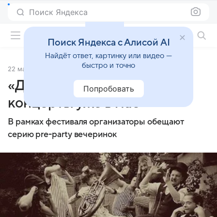
Поиск Яндекса
Фильмы онлайн
Поиск Яндекса с Алисой AI
Найдёт ответ, картинку или видео —
быстро и точно
22 мая 2013
Источник:
Кино Mail
«Джаз Коктебель» начнет
Попробовать
концерты уже в мае
В рамках фестиваля организаторы обещают
серию pre-party вечеринок