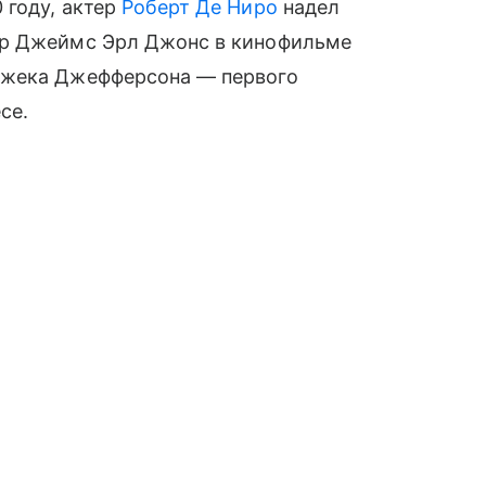
 году, актер
Роберт Де Ниро
надел
ер Джеймс Эрл Джонс в кинофильме
Джека Джефферсона — первого
се.