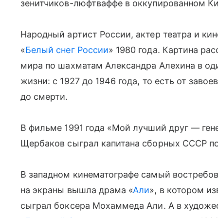
зенитчиков-люфтваффе в оккупированном Ки
Народный артист России, актер театра и ки
«
Белый снег России
» 1980 года. Картина ра
мира по шахматам Александра Алехина в оди
жизни: с 1927 до 1946 года, то есть от зав
до смерти.
В фильме 1991 года «Мой лучший друг — ген
Щербаков сыграл капитана сборных СССР по
В западном кинематографе самый востребова
на экраны вышла драма «
Али
», в котором и
сыграл боксера Мохаммеда Али. А в худож