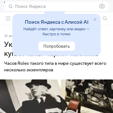
Поиск Яндекса
Фильмы онлайн
Поиск Яндекса с Алисой AI
Найдёт ответ, картинку или видео —
быстро и точно
19 апреля 2013
Источник:
Comments.ua
Украинский коллекционер
Попробовать
купил часы Чарли Чаплина
Часов Rolex такого типа в мире существует всего
несколько экземпляров