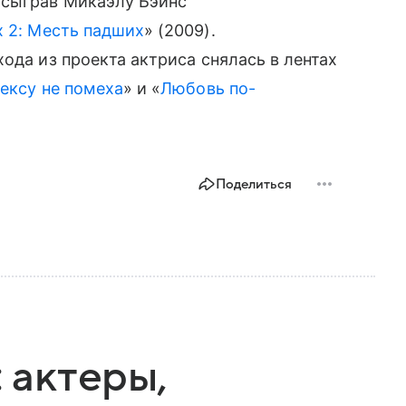
 сыграв Микаэлу Бэйнс
 2: Месть падших
» (2009).
ода из проекта актриса снялась в лентах
ексу не помеха
» и «
Любовь по-
Поделиться
: актеры,