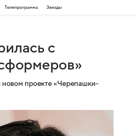
Телепрограмма
Звезды
рилась с
нсформеров»
го новом проекте «Черепашки-