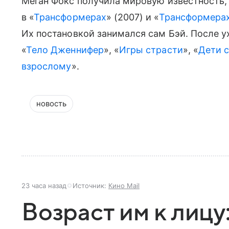
Меган Фокс получила мировую известность,
в «
Трансформерах
» (2007) и «
Трансформерах
Их постановкой занимался сам Бэй. После ух
«
Тело Дженнифер
», «
Игры страсти
», «
Дети с
взрослому
».
новость
23 часа назад
Источник:
Кино Mail
Возраст им к лицу