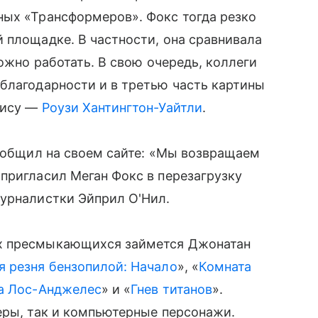
ных «Трансформеров». Фокс тогда резко
 площадке. В частности, она сравнивала
можно работать. В свою очередь, коллеги
благодарности и в третью часть картины
рису —
Роузи Хантингтон-Уайтли
.
сообщил на своем сайте: «Мы возвращаем
пригласил Меган Фокс в перезагрузку
журналистки Эйприл О'Нил.
х пресмыкающихся займется Джонатан
я резня бензопилой: Начало
», «
Комната
за Лос-Анджелес
» и «
Гнев титанов
».
еры, так и компьютерные персонажи.