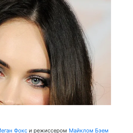
еган Фокс
и режиссером
Майклом Бэем