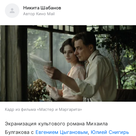
Никита Шабанов
Автор Кино Mail
Кадр из фильма «Мастер и Маргарита»
Экранизация культового романа Михаила
Булгакова с
Евгением Цыгановым
,
Юлией Снигирь