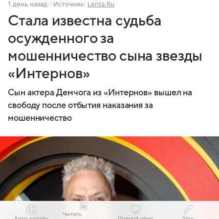
1 день назад
Источник:
Lenta.Ru
Стала известна судьба
осужденного за
мошенничество сына звезды
«Интернов»
Сын актера Демчога из «Интернов» вышел на
свободу после отбытия наказания за
мошенничество
Читать
Кино онлайн
Прямой эфир
Шоу