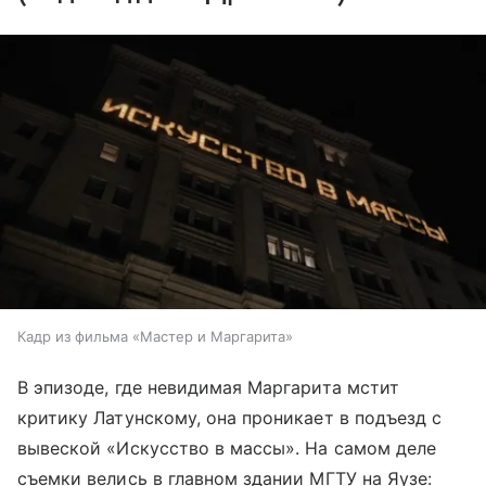
Кадр из фильма «Мастер и Маргарита»
В эпизоде, где невидимая Маргарита мстит
критику Латунскому, она проникает в подъезд с
вывеской «Искусство в массы». На самом деле
съемки велись в главном здании МГТУ на Яузе: