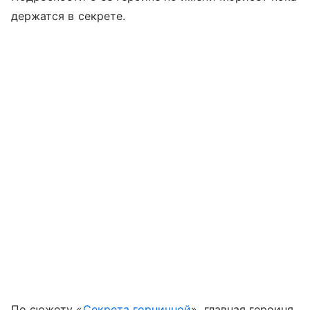
держатся в секрете.
По сюжету «
Секрета горничной
», главная героиня