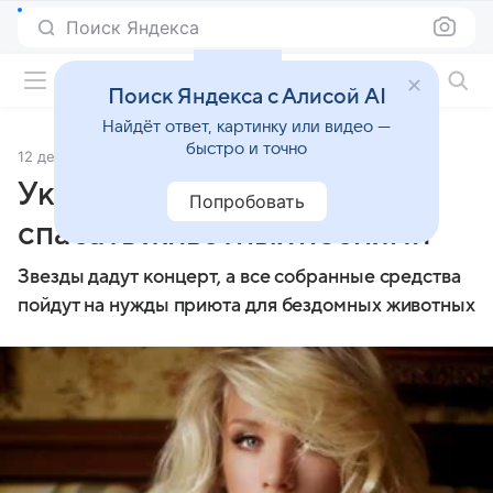
Поиск Яндекса
Фильмы онлайн
Поиск Яндекса с Алисой AI
Найдёт ответ, картинку или видео —
быстро и точно
12 декабря 2012
Источник:
Кино Mail
Украинские звезды будут
Попробовать
спасать животных песнями
Звезды дадут концерт, а все собранные средства
пойдут на нужды приюта для бездомных животных