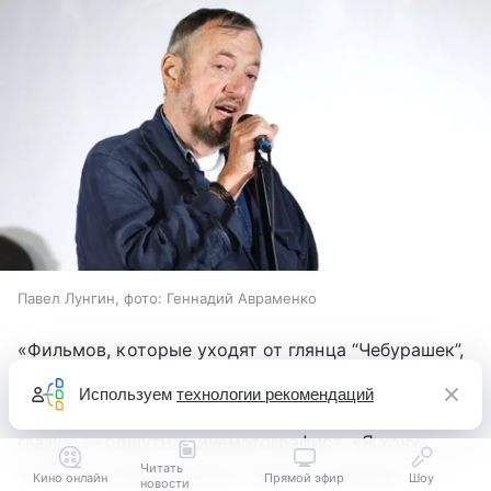
Павел Лунгин, фото: Геннадий Авраменко
«Фильмов, которые уходят от глянца “Чебурашек”,
которые конечно, великие, но как око Саурона
Используем
технологии рекомендаций
над нами сияют: шесть миллиардов в каждом
глазу», — пошутил кинематографист. «Я хочу,
Читать
чтобы мы увидели дикое, непредсказуемое
Кино онлайн
Прямой эфир
Шоу
новости