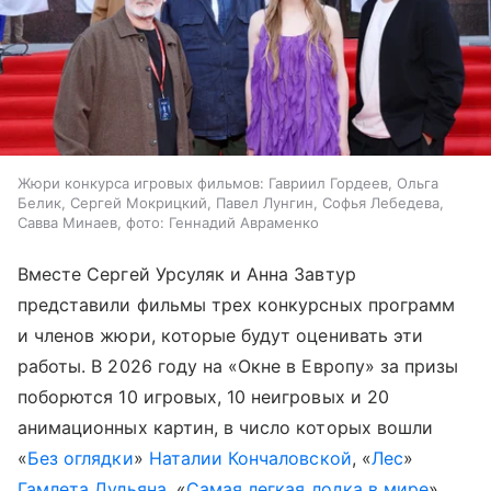
Жюри конкурса игровых фильмов: Гавриил Гордеев, Ольга
Белик, Сергей Мокрицкий, Павел Лунгин, Софья Лебедева,
Савва Минаев, фото: Геннадий Авраменко
Вместе Сергей Урсуляк и Анна Завтур
представили фильмы трех конкурсных программ
и членов жюри, которые будут оценивать эти
работы. В 2026 году на «Окне в Европу» за призы
поборются 10 игровых, 10 неигровых и 20
анимационных картин, в число которых вошли
«
Без оглядки
»
Наталии Кончаловской
, «
Лес
»
Гамлета Дульяна
, «
Самая легкая лодка в мире
»