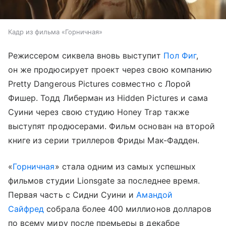
Кадр из фильма «Горничная»
Режиссером сиквела вновь выступит
Пол Фиг
,
он же продюсирует проект через свою компанию
Pretty Dangerous Pictures совместно с Лорой
Фишер. Тодд Либерман из Hidden Pictures и сама
Суини через свою студию Honey Trap также
выступят продюсерами. Фильм основан на второй
книге из серии триллеров Фриды Мак-Фадден.
«
Горничная
» стала одним из самых успешных
фильмов студии Lionsgate за последнее время.
Первая часть с Сидни Суини и
Амандой
Сайфред
собрала более 400 миллионов долларов
по всему миру после премьеры в декабре