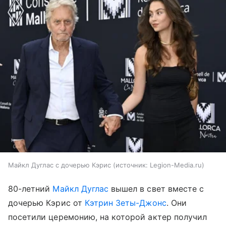
Майкл Дуглас с дочерью Кэрис
источник:
Legion-Media.ru
80-летний
Майкл Дуглас
вышел в свет вместе с
дочерью Кэрис от
Кэтрин Зеты-Джонс
. Они
посетили церемонию, на которой актер получил