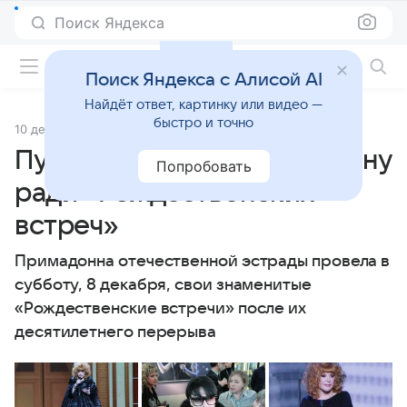
Поиск Яндекса
Фильмы онлайн
Поиск Яндекса с Алисой AI
Найдёт ответ, картинку или видео —
быстро и точно
10 декабря 2012
Источник:
© РИА Новости
Пугачева вернулась на сцену
Попробовать
ради «Рождественских
встреч»
Примадонна отечественной эстрады провела в
субботу, 8 декабря, свои знаменитые
«Рождественские встречи» после их
десятилетнего перерыва