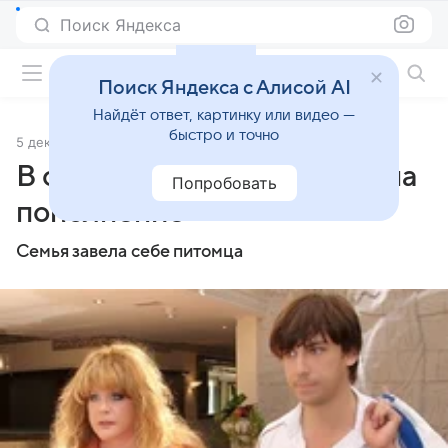
Поиск Яндекса
Фильмы онлайн
Поиск Яндекса с Алисой AI
Найдёт ответ, картинку или видео —
быстро и точно
5 декабря 2012
Источник:
Обозреватель
В семье Пугачевой и Галкина
Попробовать
пополнение
Семья завела себе питомца