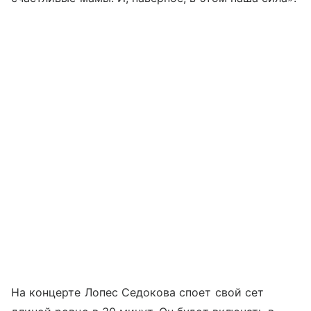
На концерте Лопес Седокова споет свой сет