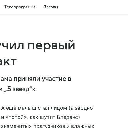
Телепрограмма
Звезды
учил первый
акт
ама приняли участие в
 „5 звезд“»
А еще малыш стал лицом (а заодно
и «попой», как шутит Бледанс)
знаменитых подгузников и влажных