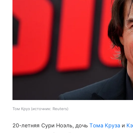
Том Круз
источник:
Reuters
20-летняя Сури Ноэль, дочь
Тома Круза
и
Кэ