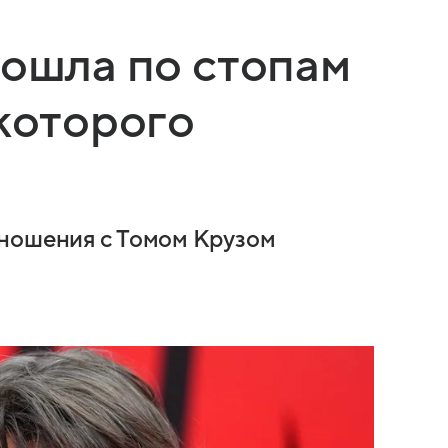
пошла по стопам
 которого
тношения с Томом Крузом