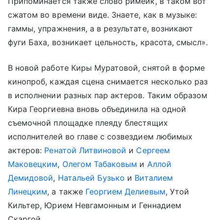
Припоминается также слово римейк, в таком вот
сжатом во времени виде. Знаете, как в музыке:
гаммы, упражнения, а в результате, возникают
фуги Баха, возникает цельность, красота, смысл».
В новой работе Киры Муратовой, снятой в форме
кинопроб, каждая сцена снимается несколько раз
в исполнении разных пар актеров. Таким образом
Кира Георгиевна вновь объединила на одной
съемочной площадке плеяду блестящих
исполнителей во главе с созвездием любимых
актеров:
Ренатой Литвиновой
и
Сергеем
Маковецким
,
Олегом Табаковым
и
Аллой
Демидовой
,
Натальей Бузько
и
Виталием
Линецким
, а также
Георгием Делиевым
, Утой
Кильтер, Юрием Невгамонным и Геннадием
Скаргой.