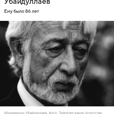
Убайдуллаев
Ему было 86 лет
Абдуманнон Убайдуллаев, фото: Telegram-канал Агентства