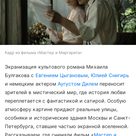
Кадр из фильма «Мастер и Маргарита»
Экранизация культового романа Михаила
Булгакова с
Евгением Цыгановым
,
Юлией Снигирь
и немецким актером
Аугустом Дилем
переносит
зрителей в мистический мир, где история любви
переплетается с фантастикой и сатирой. Особую
атмосферу картине придают реальные улицы,
особняки и исторические здания Москвы и Санкт-
Петербурга, ставшие частью экранной вселенной.
Рассказываем, где снимали фильм «
Мастер и