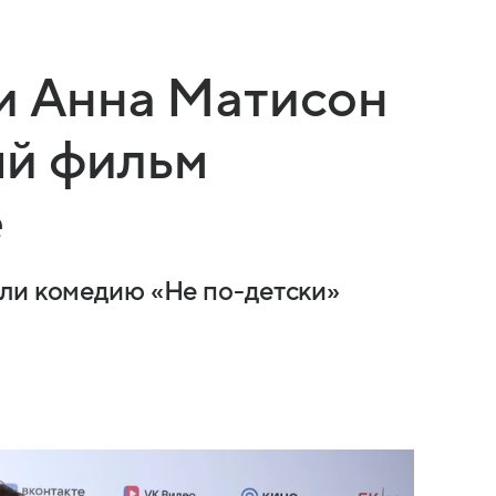
и Анна Матисон
ый фильм
е
ли комедию «Не по-детски»