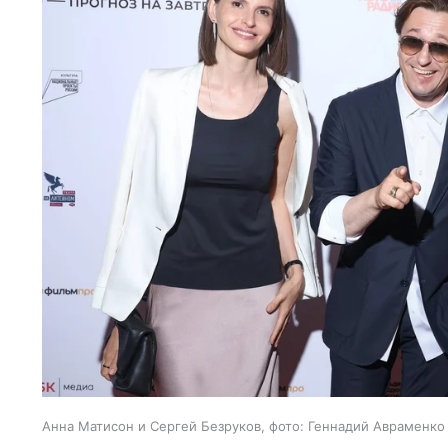
Анна Матисон и Сергей Безруков, фото: Геннадий Авраменко