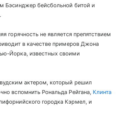
им Бэсинджер бейсбольной битой и
.
няя горячность не является препятствием
приводит в качестве примеров Джона
Нью-Йорка, известных своими
ивудским актером, который решил
очно вспомнить Рональда Рейгана,
Клинта
лифорнийского городка Кэрмел, и