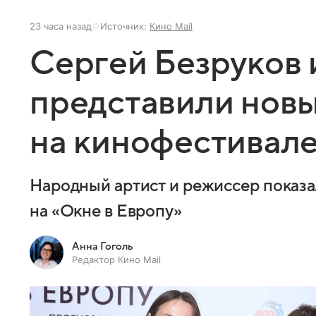
23 часа назад
Источник:
Кино Mail
Сергей Безруков 
представили нов
на кинофестивал
Народный артист и режиссер показа
на «Окне в Европу»
Анна Гоголь
Редактор Кино Mail