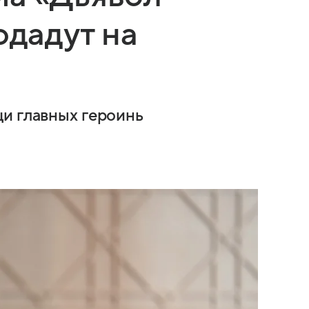
одадут на
и главных героинь