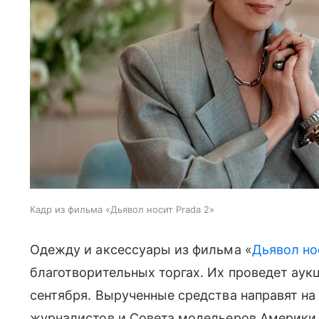
Кадр из фильма «Дьявол носит Prada 2»
Одежду и аксессуары из фильма «
Дьявол но
благотворительных торгах. Их проведет аукци
сентября. Вырученные средства направят на
журналистов и Совета модельеров Америки