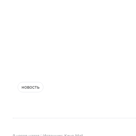
новость
9 часов назад
Источник:
Кино Mail