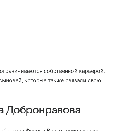
ограничиваются собственной карьерой.
 сыновей, которые также связали свою
ра Добронравова
я оба сына Федора Викторовича успешно