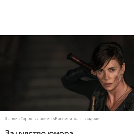
Шарлиз Терон в фильме «Бессмертная гвардия»
За чувство юмора