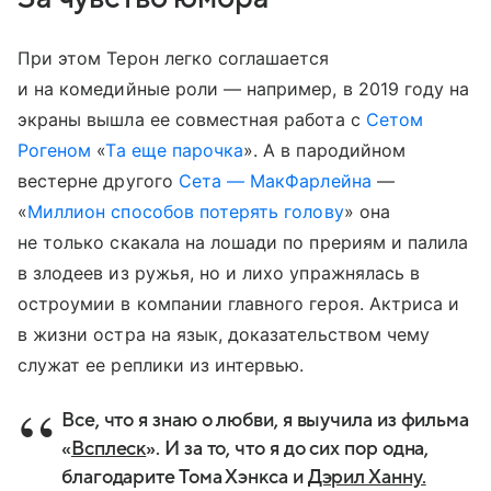
При этом Терон легко соглашается
и на комедийные роли — например, в 2019 году на
экраны вышла ее совместная работа с
Сетом
Рогеном
«
Та еще парочка
». А в пародийном
вестерне другого
Сета — МакФарлейна
—
«
Миллион способов потерять голову
» она
не только скакала на лошади по прериям и палила
в злодеев из ружья, но и лихо упражнялась в
остроумии в компании главного героя. Актриса и
в жизни остра на язык, доказательством чему
служат ее реплики из интервью.
Все, что я знаю о любви, я выучила из фильма
«
Всплеск
». И за то, что я до сих пор одна,
благодарите Тома Хэнкса и
Дэрил Ханну.