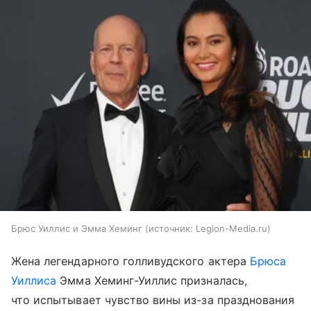
Брюс Уиллис и Эмма Хеминг
источник:
Legion-Media.ru
Жена легендарного голливудского актера
Брюса
Уиллиса
Эмма Хеминг-Уиллис призналась,
что испытывает чувство вины из-за празднования