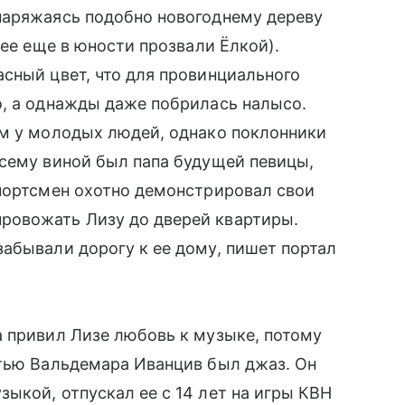
наряжаясь подобно новогоднему дереву
 ее еще в юности прозвали Ёлкой).
сный цвет, что для провинциального
о, а однажды даже побрилась налысо.
ом у молодых людей, однако поклонники
всему виной был папа будущей певицы,
спортсмен охотно демонстрировал свои
ровожать Лизу до дверей квартиры.
абывали дорогу к ее дому, пишет портал
 привил Лизе любовь к музыке, потому
стью Вальдемара Иванцив был джаз. Он
ыкой, отпускал ее с 14 лет на игры КВН