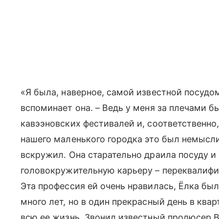
«Я была, наверное, самой известной посудо
вспоминает она. – Ведь у меня за плечами б
кавээновских фестивалей и, соответственно
нашего маленького городка это был немысли
вскружил. Она старательно драила посуду и 
головокружительную карьеру – переквалифи
Эта профессия ей очень нравилась, Ёлка был
много лет, но в один прекрасный день в ква
всю ее жизнь. Звонил известный продюсер В