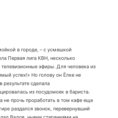
мойкой в городе, – с усмешкой
ыла Первая лига КВН, несколько
, телевизионные эфиры. Для человека из
мый успех!» Но голову он Ёлке не
в результате сделала
цировалась из посудомоек в бариста.
а не прочь проработать в том кафе еще
ртире раздался звонок, перевернувший
лад Валов, чьими стараниями на