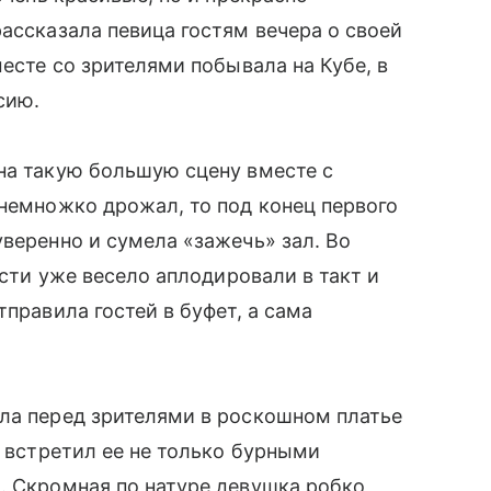
ассказала певица гостям вечера о своей
месте со зрителями побывала на Кубе, в
сию.
на такую большую сцену вместе с
 немножко дрожал, то под конец первого
уверенно и сумела «зажечь» зал. Во
ости уже весело аплодировали в такт и
тправила гостей в буфет, а сама
ала перед зрителями в роскошном платье
л встретил ее не только бурными
. Скромная по натуре девушка робко