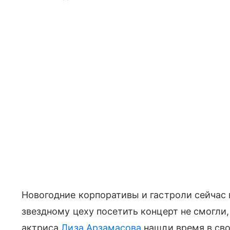
Новогодние корпоративы и гастроли сейчас 
звездному цеху посетить концерт не смогли
актриса
Лиза Арзамасова
нашли время в сво