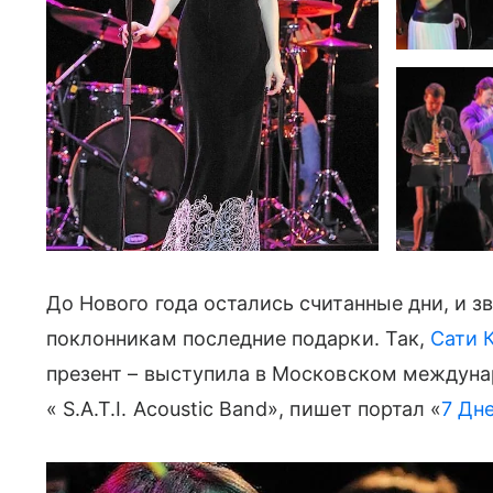
До Нового года остались считанные дни, и з
поклонникам последние подарки. Так,
Сати 
презент – выступила в Московском междун
« S.A.T.I. Acоustic Band», пишет портал «
7 Дн