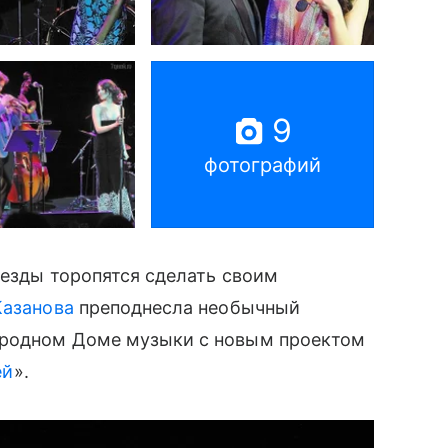
9
фотографий
везды торопятся сделать своим
Казанова
преподнесла необычный
ародном Доме музыки с новым проектом
ей
».