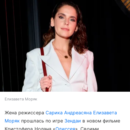
Елизавета Моряк
Жена режиссера
Сарика Андреасяна
Елизавета
Моряк
прошлась по игре
Зендаи
в новом фильме
Кристофера Нолана «
Одиссея
». Своими