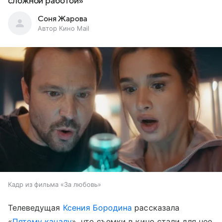
сложной работой»
Соня Жарова
Автор Кино Mail
Кадр из фильма «За любовь»
Телеведущая
Ксения Бородина
рассказала
«
Пятому каналу
», что съемки в кино стали для нее