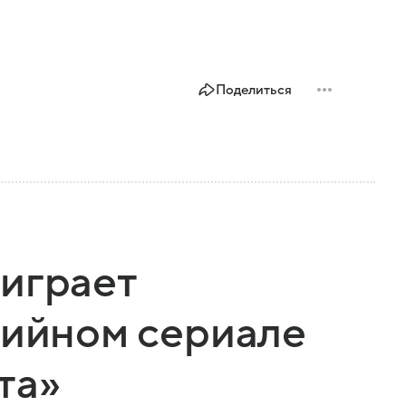
Поделиться
играет
дийном сериале
та»