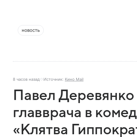
новость
8 часов назад
Источник:
Кино Mail
Павел Деревянко 
главврача в коме
«Клятва Гиппокра