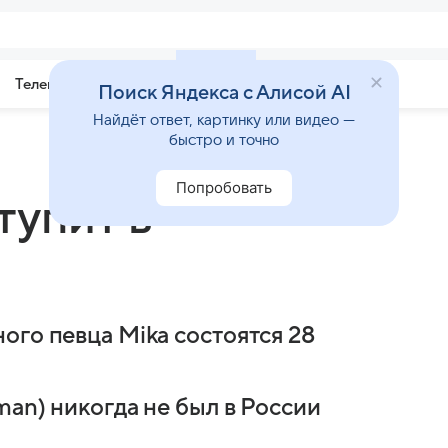
Телепрограмма
Звезды
Поиск Яндекса с Алисой AI
Найдёт ответ, картинку или видео —
быстро и точно
Попробовать
тупит в
е
ого певца Mika состоятся 28
man) никогда не был в России