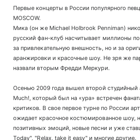
Первые концерты в России популярного певц
MOSCOW.
Mика (он же Michael Holbrook Penniman) нико
русский фан-клуб насчитывает миллионы по
за привлекательную внешность, но и за ори
аранжировки и красочные шоу. Не зря же па
назвали вторым Фредди Меркури.
Осенью 2009 года вышел второй студийный 
Much!, который был на «ура» встречен фана
критиков. В свое первое турне по России ар
ожидает красочное костюмированное шоу, 
позитивных эмоций, новые песни и уже ставш
Today", "Relax, take it easy" и многие другие.