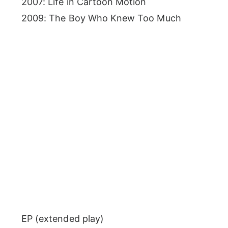
2007: Life in Cartoon Motion
2009: The Boy Who Knew Too Much
EP (extended play)