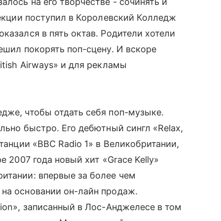
алось на его творчестве - сочинять и
текции поступил в Королевский Колледж
казался в пять октав. Родители хотели
ешил покорять поп-сцену. И вскоре
tish Airways» и для рекламы
дже, чтобы отдать себя поп-музыке.
льно быстро. Его дебютный сингл «Relax,
станции «BBC Radio 1» в Великобритании,
е 2007 года новый хит «Grace Kelly»
итании: впервые за более чем
 на основании он-лайн продаж.
tion», записанный в Лос-Анджелесе в том