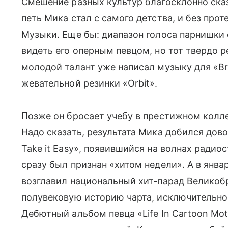
Смешение разных культур благосклонно сказ
петь Мика стал с самого детства, и без про
Музыки. Еще бы: диапазон голоса парнишки о
видеть его оперным певцом, но тот твердо р
молодой талант уже написал музыку для «Bri
жевательной резинки «Orbit».
Позже он бросает учебу в престижном колле
Надо сказать, результата Мика добился дово
Take it Easy», появившийся на волнах радио
сразу был признан «хитом недели». А в январ
возглавил национальный хит-парад Великобр
полувековую историю чарта, исключительно
Дебютный альбом певца «Life In Cartoon Mo