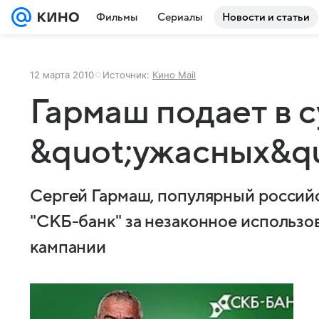
Фильмы
Сериалы
Новости и статьи
12 марта 2010
Источник:
Кино Mail
Гармаш подает в с
&quot;ужасных&qu
Сергей Гармаш, популярный российс
"СКБ-банк" за незаконное использо
кампании