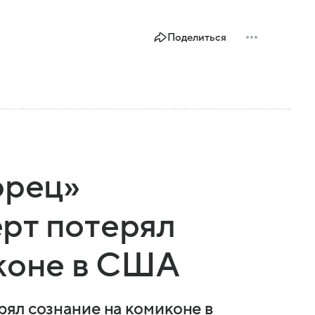
Поделиться
орец»
рт потерял
иконе в США
ял сознание на комиконе в