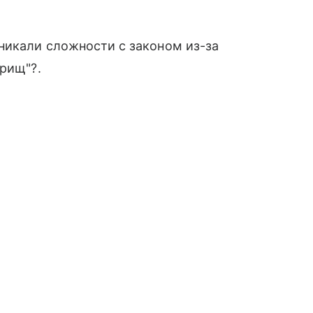
никали сложности с законом из-за
арищ"?.