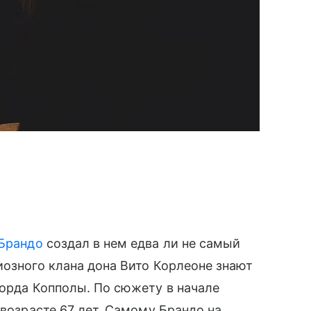
Брандо
создал в нем едва ли не самый
иозного клана дона Вито Корлеоне знают
Форда Копполы. По сюжету в начале
 возрасте 67 лет. Самому Брандо на