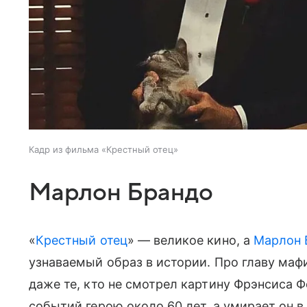
Кадр из фильма «Крестный отец»
Марлон Брандо
«
Крестный отец
» — великое кино, а
Марлон 
узнаваемый образ в истории. Про главу маф
даже те, кто не смотрел картину Фрэнсиса 
событий герою около 60 лет, а умирает он в