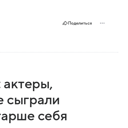
Поделиться
: актеры,
е сыграли
тарше себя