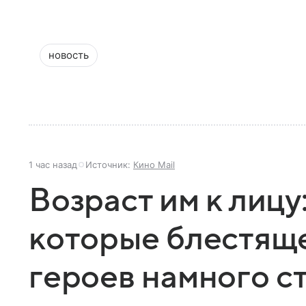
новость
1 час назад
Источник:
Кино Mail
Возраст им к лицу
которые блестящ
героев намного с