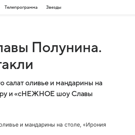
Телепрограмма
Звезды
авы Полунина.
такли
то салат оливье и мандарины на
зору и «сНЕЖНОЕ шоу Славы
 оливье и мандарины на столе, «Ирония