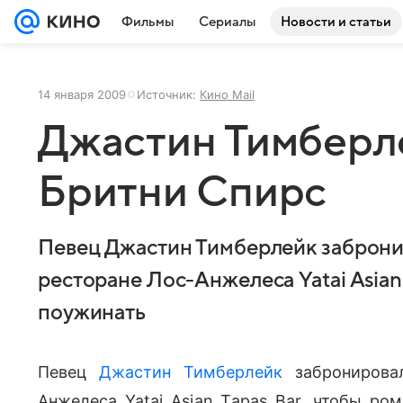
Фильмы
Сериалы
Новости и статьи
14 января 2009
Источник:
Кино Mail
Джастин Тимберл
Бритни Спирс
Певец Джастин Тимберлейк забронир
ресторане Лос-Анжелеса Yatai Asian
поужинать
Певец
Джастин Тимберлейк
забронировал
Анжелеса Yatai Asian Tapas Bar, чтобы р