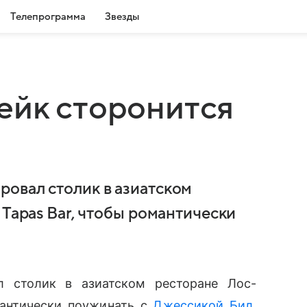
Телепрограмма
Звезды
ейк сторонится
овал столик в азиатском
 Tapas Bar, чтобы романтически
 столик в азиатском ресторане Лос-
омантически поужинать с
Джессикой Бил
.