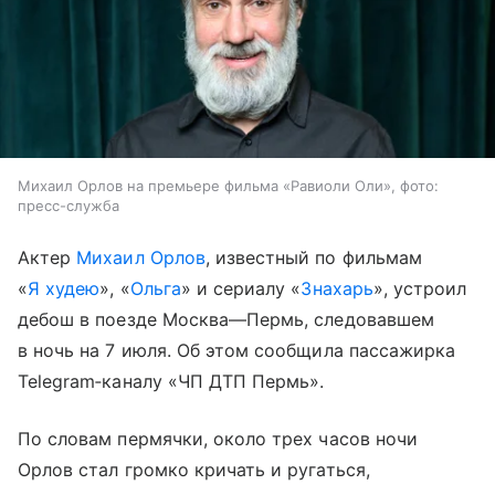
Михаил Орлов на премьере фильма «Равиоли Оли», фото:
пресс-служба
Актер
Михаил Орлов
, известный по фильмам
«
Я худею
», «
Ольга
» и сериалу «
Знахарь
», устроил
дебош в поезде Москва—Пермь, следовавшем
в ночь на 7 июля. Об этом сообщила пассажирка
Telegram‑каналу «ЧП ДТП Пермь».
По словам пермячки, около трех часов ночи
Орлов стал громко кричать и ругаться,