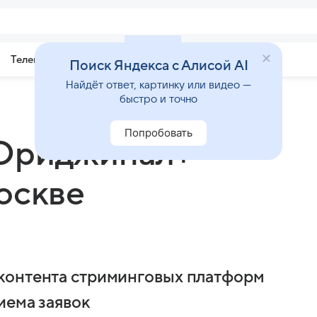
Телепрограмма
Звезды
Поиск Яндекса с Алисой AI
Найдёт ответ, картинку или видео —
быстро и точно
Попробовать
«Ориджинал+
оскве
контента стриминговых платформ
иема заявок