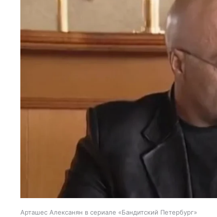
Арташес Алексанян в сериале «Бандитский Петербург»