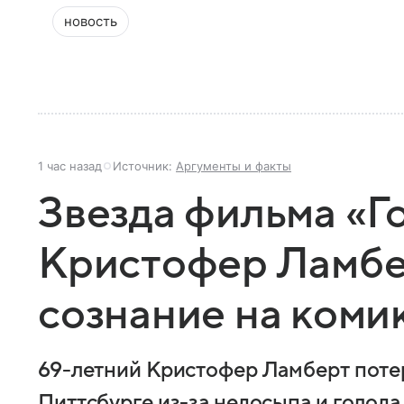
новость
1 час назад
Источник:
Аргументы и факты
Звезда фильма «Г
Кристофер Ламбе
сознание на ком
69-летний Кристофер Ламберт потер
Питтсбурге из-за недосыпа и голода