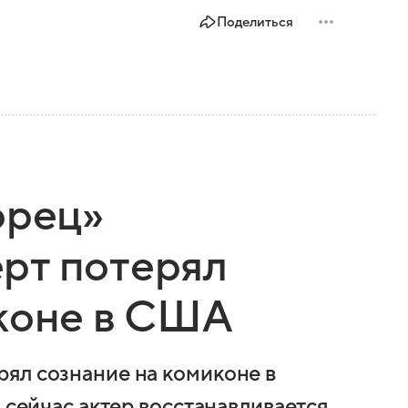
Поделиться
орец»
рт потерял
иконе в США
ял сознание на комиконе в
, сейчас актер восстанавливается