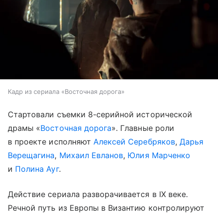
Кадр из сериала «Восточная дорога»
Стартовали съемки 8-серийной исторической
драмы «
Восточная дорога
». Главные роли
в проекте исполняют
Алексей Серебряков
,
Дарья
Верещагина
,
Михаил Евланов
,
Юлия Марченко
и
Полина Ауг
.
Действие сериала разворачивается в IX веке.
Речной путь из Европы в Византию контролируют