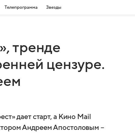
Телепрограмма
Звезды
», тренде
ренней цензуре.
еем
ст» дает старт, а Кино Mail
ктором Андреем Апостоловым –