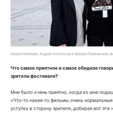
Оксана Михеева, Андрей Апостолов и Михаил Пореченков, ф
Что самое приятное и самое обидное гово
зрители фестиваля?
Мне было очень приятно, когда ко мне подо
«Что-то какие-то фильмы очень нормальные»
уступку в сторону зрителя, добирая вот эт