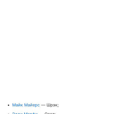
Майк Майерс
— Шрэк;
Эдди Мерфи
— Осел;