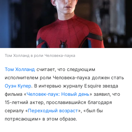
Том Холланд в роли Человека-паука
Том Холланд
считает, что следующим
исполнителем роли Человека-паука должен стать
Оуэн Купер
. В интервью журналу Esquire звезда
фильма «
Человек-паук: Новый день
» заявил, что
15-летний актер, прославившийся благодаря
сериалу «
Переходный возраст
», «был бы
потрясающим» в этом образе.