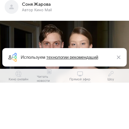
Соня Жарова
Автор Кино Mail
Используем
технологии рекомендаций
Читать
Кино онлайн
Прямой эфир
Шоу
новости
Выберите комментарий
Выберите комментарий
Выберите комментарий
Ваня Дмитриенко и Анна Пересильд
источник:
Legion-
Media.ru
Информация полезная и актуальная
Информация полезная и актуальная
Информация полезная и актуальная
Анна Пересильд
показала большой букет роз,
Заголовок вводит в заблуждение
Заголовок вводит в заблуждение
Заголовок вводит в заблуждение
который, судя по всему, получилa от своего