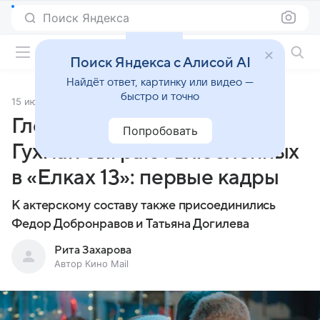
Поиск Яндекса
Фильмы онлайн
Поиск Яндекса с Алисой AI
Найдёт ответ, картинку или видео —
быстро и точно
15 июня 2026
Источник:
Кино Mail
Глеб Калюжный и Полина
Попробовать
Гухман сыграют влюбленных
в «Елках 13»: первые кадры
К актерскому составу также присоединились
Федор Добронравов и Татьяна Догилева
Рита Захарова
Автор Кино Mail