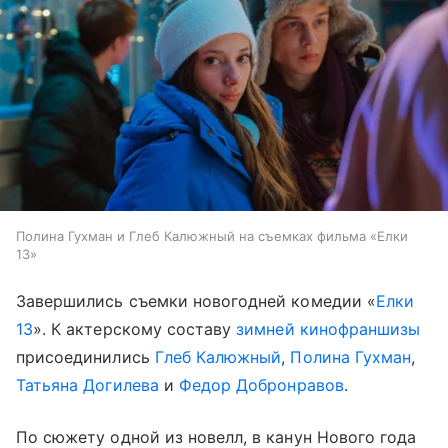
Полина Гухман и Глеб Калюжный на съемках фильма «Елки
13»
Завершились съемки новогодней комедии «
Елки
13
». К актерскому составу
зимней кинофраншизы
присоединились
Глеб Калюжный
,
Полина Гухман
,
Татьяна Догилева
и
Федор Добронравов
.
По сюжету одной из новелл, в канун Нового года