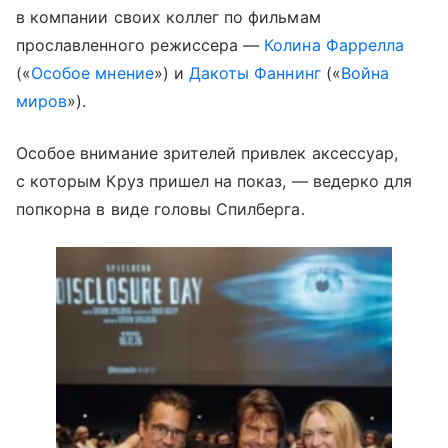
в компании своих коллег по фильмам
прославленного режиссера —
Колина Фаррелла
(«
Особое мнение
») и
Дакоты Фаннинг
(«
Война
миров
»).
Особое внимание зрителей привлек аксессуар,
с которым Круз пришел на показ, — ведерко для
попкорна в виде головы Спилберга.