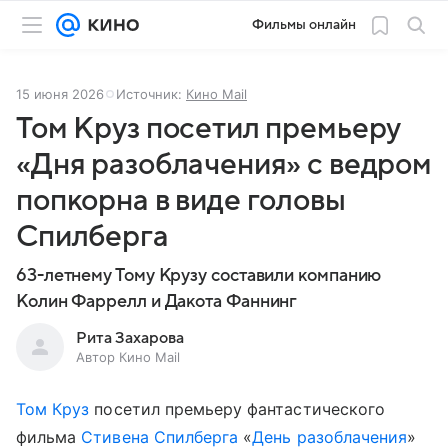
Фильмы онлайн
15 июня 2026
Источник:
Кино Mail
Том Круз посетил премьеру
«Дня разоблачения» с ведром
попкорна в виде головы
Спилберга
63-летнему Тому Крузу составили компанию
Колин Фаррелл и Дакота Фаннинг
Рита Захарова
Автор Кино Mail
Том Круз
посетил премьеру фантастического
фильма
Стивена Спилберга
«
День разоблачения
»