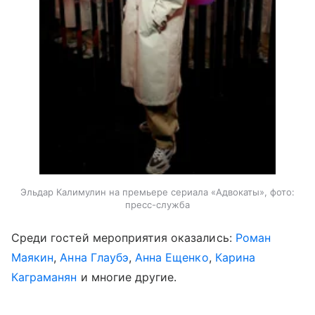
Эльдар Калимулин на премьере сериала «Адвокаты», фото:
пресс-служба
Среди гостей мероприятия оказались:
Роман
Маякин
,
Анна Глаубэ
,
Анна Ещенко
,
Карина
Каграманян
и многие другие.