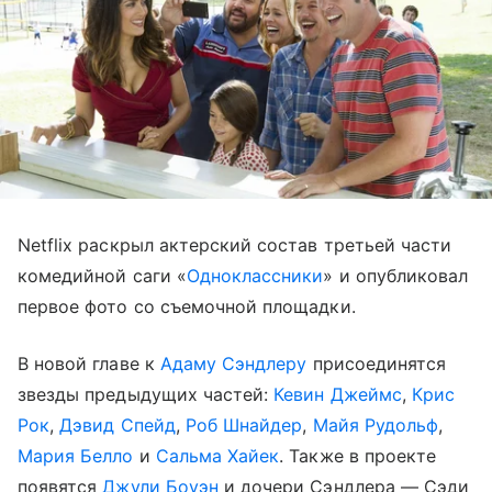
Netflix раскрыл актерский состав третьей части
комедийной саги «
Одноклассники
» и опубликовал
первое фото со съемочной площадки.
В новой главе к
Адаму Сэндлеру
присоединятся
звезды предыдущих частей:
Кевин Джеймс
,
Крис
Рок
,
Дэвид Спейд
,
Роб Шнайдер
,
Майя Рудольф
,
Мария Белло
и
Сальма Хайек
. Также в проекте
появятся
Джули Боуэн
и дочери Сэндлера — Сэди