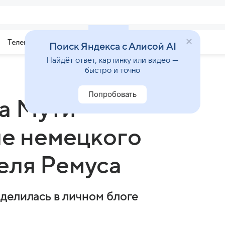
Телепрограмма
Звезды
Поиск Яндекса с Алисой AI
Найдёт ответ, картинку или видео —
быстро и точно
Попробовать
а Мути
ле немецкого
еля Ремуса
делилась в личном блоге