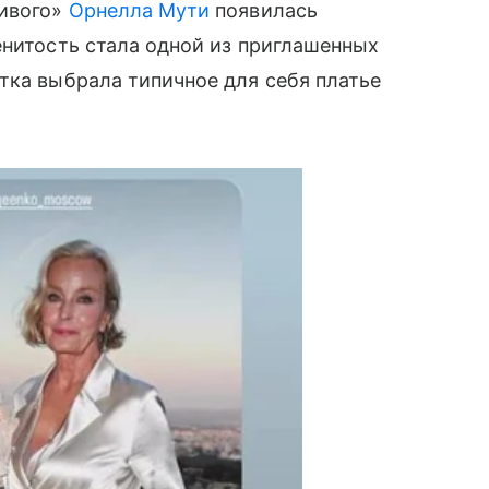
тивого»
Орнелла Мути
появилась
енитость стала одной из приглашенных
тка выбрала типичное для себя платье