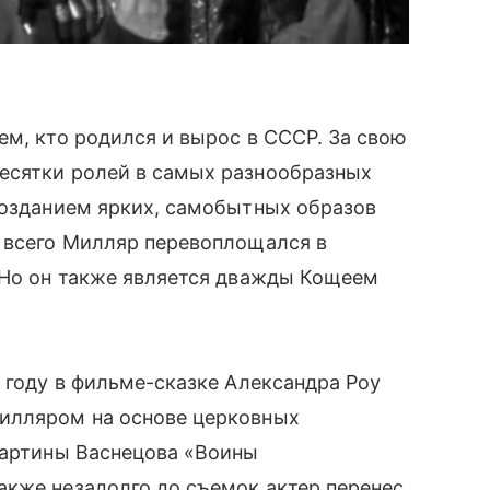
ем, кто родился и вырос в СССР. За свою
есятки ролей в самых разнообразных
созданием ярких, самобытных образов
е всего Милляр перевоплощался в
 Но он также является дважды Кощеем
4 году в фильме-сказке Александра Роу
Милляром на основе церковных
картины Васнецова «Воины
акже незадолго до съемок актер перенес