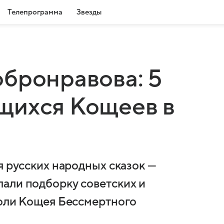
Телепрограмма
Звезды
бронравова: 5
щихся Кощеев в
я русских народных сказок —
али подборку советских и
роли Кощея Бессмертного