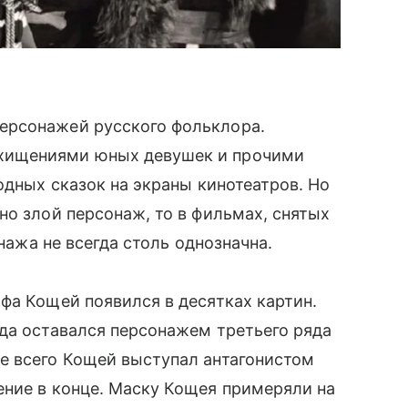
ерсонажей русского фольклора.
хищениями юных девушек и прочими
одных сказок на экраны кинотеатров. Но
но злой персонаж, то в фильмах, снятых
онажа не всегда столь однозначна.
фа Кощей появился в десятках картин.
да оставался персонажем третьего ряда
е всего Кощей выступал антагонистом
ение в конце. Маску Кощея примеряли на