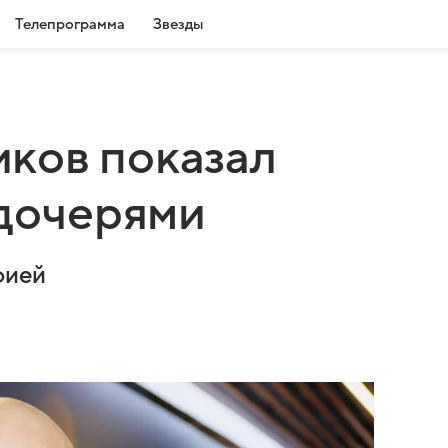
Телепрограмма
Звезды
ков показал
 дочерями
фией