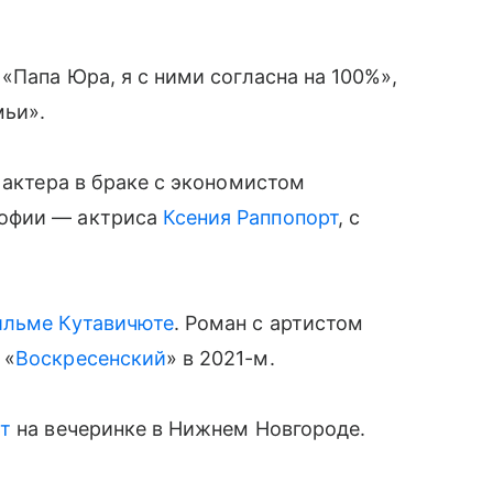
«Папа Юра, я с ними согласна на 100%»,
мьи».
 актера в браке с экономистом
Софии — актриса
Ксения Раппопорт
, с
ильме Кутавичюте
. Роман с артистом
 «
Воскресенский
» в 2021-м.
ьт
на вечеринке в Нижнем Новгороде.