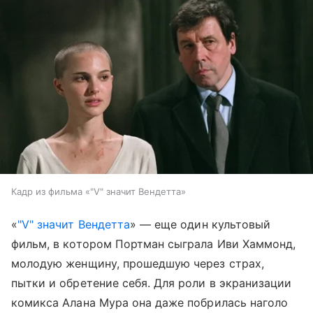
Кадр из фильма «"V" значит Вендетта»
«
"V" значит Вендетта
» — еще один культовый
фильм, в котором Портман сыграла Иви Хаммонд,
молодую женщину, прошедшую через страх,
пытки и обретение себя. Для роли в экранизации
комикса Алана Мура она даже побрилась наголо