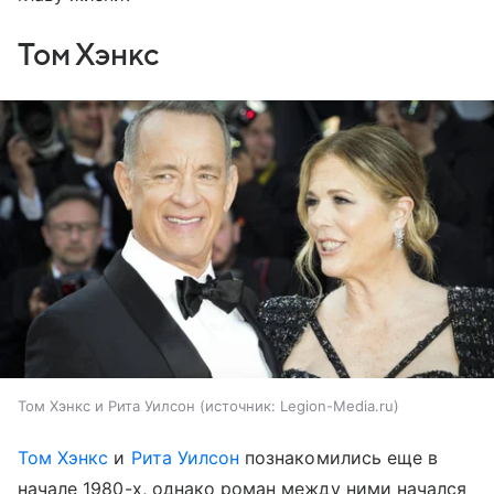
Том Хэнкс
Том Хэнкс и Рита Уилсон
источник:
Legion-Media.ru
Том Хэнкс
и
Рита Уилсон
познакомились еще в
начале 1980-х, однако роман между ними начался