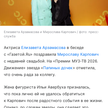
Елизавета Арзамасова и Мирослава Карпович / фото: пресс-
служба
Актриса
Елизавета Арзамасова
в беседе
с «Газетой.Ru» поздравила
Мирославу Карпович
с недавней свадьбой. На «Премии МУЗ-ТВ 2026.
Движение» звезда «
Папиных дочек
» отметила,
что очень рада за коллегу.
Жена фигуриста Ильи Авербуха призналась,
что пока лично ей не удалось обратиться
к Карпович после радостного события в ее жизни.
Однако, по словам звезды, она сделает это