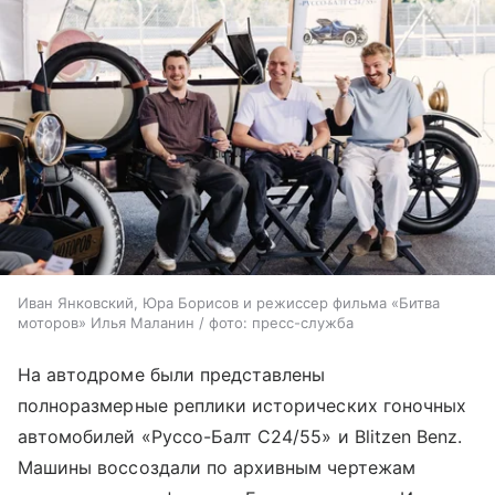
Иван Янковский, Юра Борисов и режиссер фильма «Битва
моторов» Илья Маланин / фото: пресс-служба
На автодроме были представлены
полноразмерные реплики исторических гоночных
автомобилей «Руссо-Балт С24/55» и Blitzen Benz.
Машины воссоздали по архивным чертежам