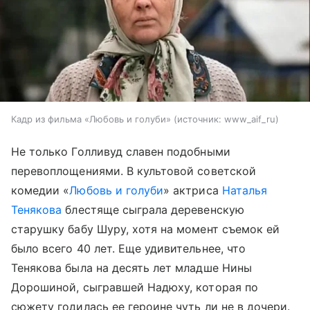
Кадр из фильма «Любовь и голуби»
источник:
www_aif_ru
Не только Голливуд славен подобными
перевоплощениями. В культовой советской
комедии «
Любовь и голуби
» актриса
Наталья
Тенякова
блестяще сыграла деревенскую
старушку бабу Шуру, хотя на момент съемок ей
было всего 40 лет. Еще удивительнее, что
Тенякова была на десять лет младше Нины
Дорошиной, сыгравшей Надюху, которая по
сюжету годилась ее героине чуть ли не в дочери.