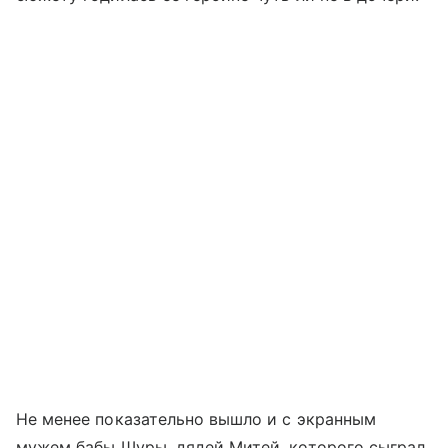
Не менее показательно вышло и с экранным
мужем бабы Шуры, дядей Митей, которого сыграл