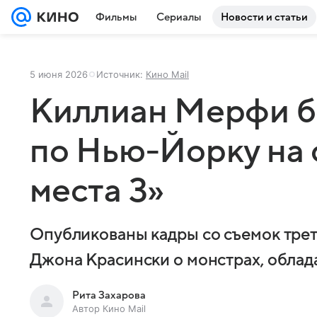
Фильмы
Сериалы
Новости и статьи
5 июня 2026
Источник:
Кино Mail
Киллиан Мерфи бе
по Нью-Йорку на 
места 3»
Опубликованы кадры со съемок тре
Джона Красински о монстрах, обла
Рита Захарова
Автор Кино Mail