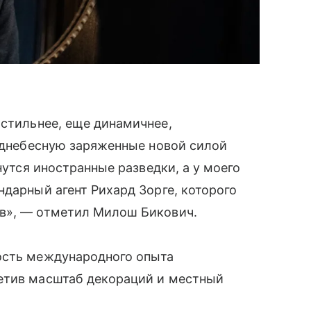
 стильнее, еще динамичнее,
Поднебесную заряженные новой силой
нутся иностранные разведки, а у моего
ндарный агент Рихард Зорге, которого
в», — отметил Милош Бикович.
ость международного опыта
етив масштаб декораций и местный