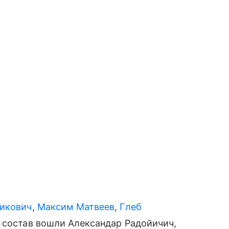
икович
,
Максим Матвеев
,
Глеб
й состав вошли Александар Радойичич,